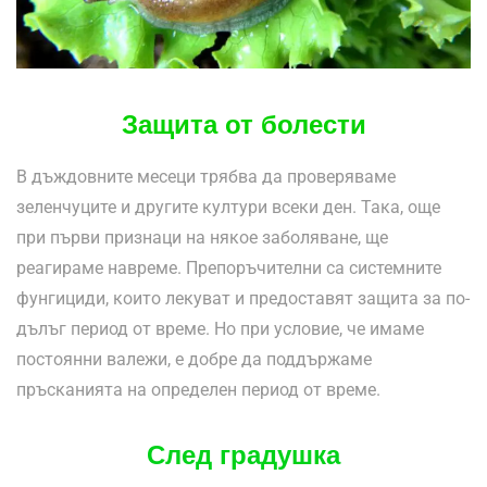
Защита от болести
В дъждовните месеци трябва да проверяваме
зеленчуците и другите култури всеки ден. Така, още
при първи признаци на някое заболяване, ще
реагираме навреме. Препоръчителни са системните
фунгициди, които лекуват и предоставят защита за по-
дълъг период от време. Но при условие, че имаме
постоянни валежи, е добре да поддържаме
пръсканията на определен период от време.
След градушка