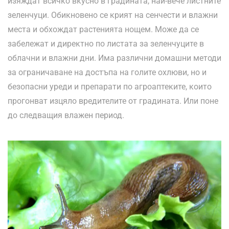
изяждат всичко вкусно в градината, най-вече листните
зеленчуци. Обикновено се крият на сенчести и влажни
места и обхождат растенията нощем. Може да се
забележат и директно по листата за зеленчуците в
облачни и влажни дни. Има различни домашни методи
за ограничаване на достъпа на голите охлюви, но и
безопасни уреди и препарати по агроаптеките, които
прогонват изцяло вредителите от градината. Или поне
до следващия влажен период.