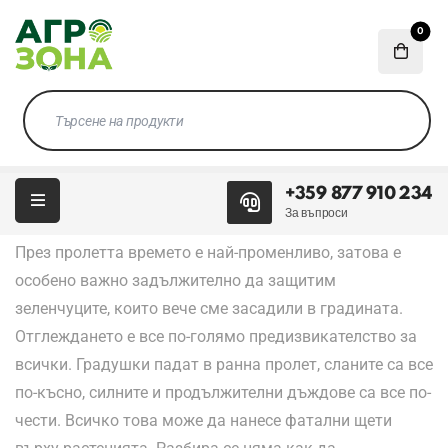
Защита за зеленчуците
0
-
От
ROSS
0 Коментара
+359 877 910 234
За въпроси
През пролетта времето е най-променливо, затова е
особено важно задължително да защитим
зеленчуците, които вече сме засадили в градината.
Отглеждането е все по-голямо предизвикателство за
всички. Градушки падат в ранна пролет, сланите са все
по-късно, силните и продължителни дъждове са все по-
чести. Всичко това може да нанесе фатални щети