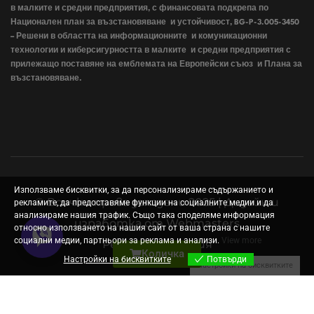
в малките и средни предприятия, с финансовата подкрепа по
Национален план за възстановяване и устойчивост, BG-P-3.005-3450
– Решени в областта на информационните и комуникационни
технологии и киберсигурността в малките и средни предприятия с
прилежащо поставяне на емблемата на Европейски съюз и Плана за
възстановяване.
Използваме бисквитки, за да персонализираме съдържанието и
© Всички права запазени 2025 | Дизайн и
рекламите, да предоставяме функции на социалните медии и да
анализираме нашия трафик. Също така споделяме информация
изработка от
Webmasters
относно използването на нашия сайт от ваша страна с нашите
социални медии, партньори за реклама и анализи.
View more
Рекламна агенция
Количка
Настройки на бисквитките
Потвърди
Настройки на бисквитките
Optimized by Seraphinite Accelerator
Turns on site high speed to be attractive for people and search engines.