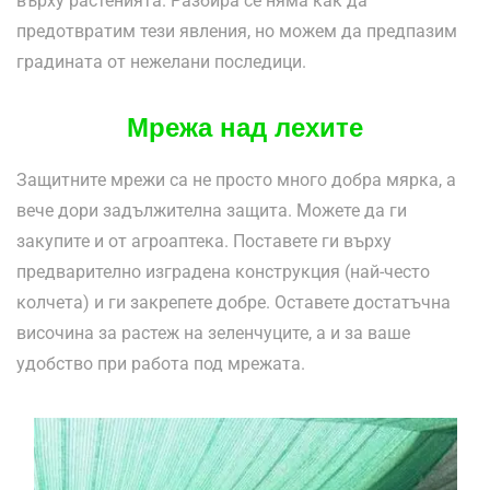
върху растенията. Разбира се няма как да
предотвратим тези явления, но можем да предпазим
градината от нежелани последици.
Мрежа над лехите
Защитните мрежи са не просто много добра мярка, а
вече дори задължителна защита. Можете да ги
закупите и от агроаптека. Поставете ги върху
предварително изградена конструкция (най-често
колчета) и ги закрепете добре. Оставете достатъчна
височина за растеж на зеленчуците, а и за ваше
удобство при работа под мрежата.