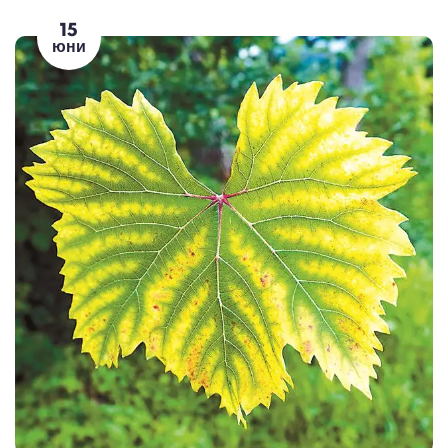
15
юни